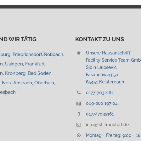
IND WIR TÄTIG
KONTAKT ZU UNS
Unsere Hausanschrift
urg, Friedrichsdorf, Roßbach,
Facility Service Team Gm
, Usingen, Frankfurt,
Sibin Lalosevic
in, Kronberg, Bad Soden,
Fasanenweg 5a
65451 Kelsterbach
, Neu-Anspach, Oberhain,
iesbach
0177-7032161
069-260 197 04
0177/7032161
info@fst-frankfurt.de
Montag - Freitag: 9:00 - 18